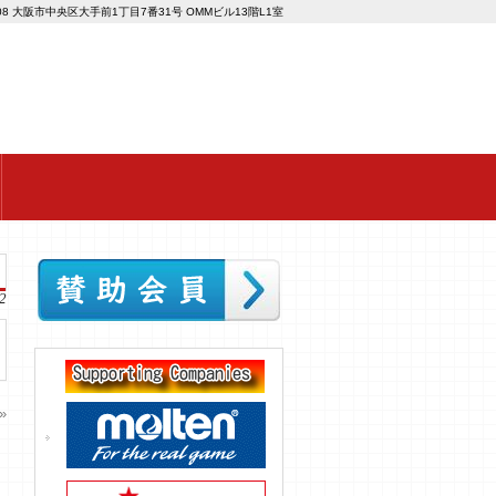
008 大阪市中央区大手前1丁目7番31号 OMMビル13階L1室
2
»