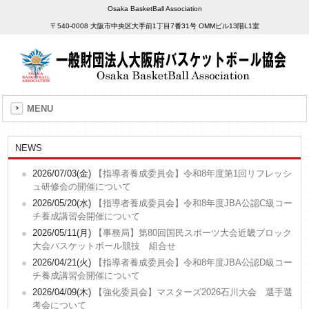
Osaka BasketBall Association
〒540-0008 大阪市中央区大手前1丁目7番31号 OMMビル13階L1室
MENU
NEWS
2026/07/03(金)
【指導者養成委員会】令和8年度第1回リフレッシ
ュ研修会の開催について
2026/05/20(水)
【指導者養成委員会】令和8年度JBA公認C級コー
チ養成講習会開催について
2026/05/11(月)
【事務局】第80回国民スポーツ大会近畿ブロック
大会バスケットボール競技 組合せ
2026/04/21(火)
【指導者養成委員会】令和8年度JBA公認D級コー
チ養成講習会開催について
2026/04/09(木)
【強化委員会】マスターズ2026石川大会 選手選
考会について