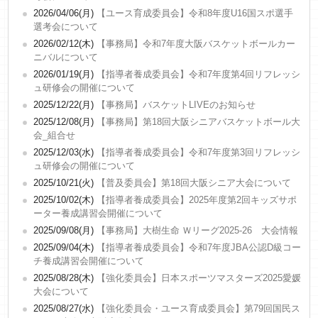
2026/04/06(月)
【ユース育成委員会】令和8年度U16国スポ選手
選考会について
2026/02/12(木)
【事務局】令和7年度大阪バスケットボールカー
ニバルについて
2026/01/19(月)
【指導者養成委員会】令和7年度第4回リフレッシ
ュ研修会の開催について
2025/12/22(月)
【事務局】バスケットLIVEのお知らせ
2025/12/08(月)
【事務局】第18回大阪シニアバスケットボール大
会_組合せ
2025/12/03(水)
【指導者養成委員会】令和7年度第3回リフレッシ
ュ研修会の開催について
2025/10/21(火)
【普及委員会】第18回大阪シニア大会について
2025/10/02(木)
【指導者養成委員会】2025年度第2回キッズサポ
ーター養成講習会開催について
2025/09/08(月)
【事務局】大樹生命 Ｗリーグ2025-26 大会情報
2025/09/04(木)
【指導者養成委員会】令和7年度JBA公認D級コー
チ養成講習会開催について
2025/08/28(木)
【強化委員会】日本スポーツマスターズ2025愛媛
大会について
2025/08/27(水)
【強化委員会・ユース育成委員会】第79回国民ス