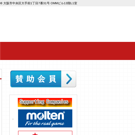
008 大阪市中央区大手前1丁目7番31号 OMMビル13階L1室