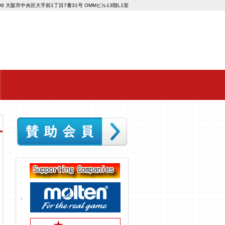
008 大阪市中央区大手前1丁目7番31号 OMMビル13階L1室