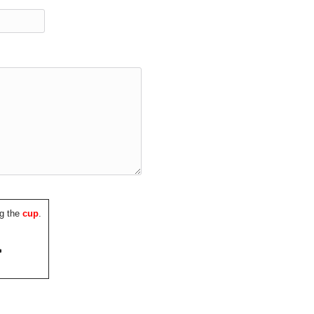
g the
cup
.