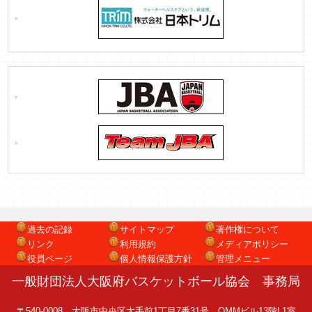
過去の記録
サイトマップ
著作権について
リンク
利用規約
メディアポリシー
役員ページ
個人情報保護方針
管理メニュー
一般財団法人大阪府バスケットボール協会 事務局
〒540-0008 大阪市中央区大手前1丁目7番31号 OMMビル13階L1室