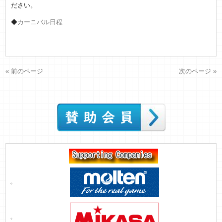
ださい。
◆
カーニバル日程
« 前のページ
次のページ »