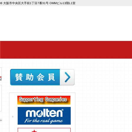
008 大阪市中央区大手前1丁目7番31号 OMMビル13階L1室
4
»