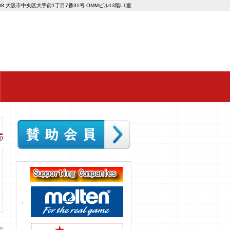
008 大阪市中央区大手前1丁目7番31号 OMMビル13階L1室
0
»